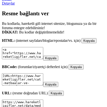
Detaylar
Resme bağlantı ver
Bu kodlarla, hareketli gifi internet sitenize, blogunuza ya da bir
foruma entegre edebilirsiniz!
DİKKAT:
Bu kodlar değiştirilmemelidir!
HTML:
(internet sayfaları/bloglar/epostalar/vs. için)
Kopyala
Kopyala
BBCode:
(forumlar/ziyaretçi defterleri için)
Kopyala
Kopyala
URL:
(resme doğrudan URL)
Kopyala