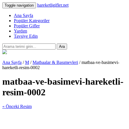
hareketligifler.net
Toggle navigation
Ana Sayfa
Popüler Kategoriler
Popüler Gifler
Yardım
Tavsiye Edin
Ara
Ana Sayfa
/
M
/
Matbaalar & Basımevleri
/ matbaa-ve-basimevi-
hareketli-resim-0002
matbaa-ve-basimevi-hareketli-
resim-0002
« Önceki Resim