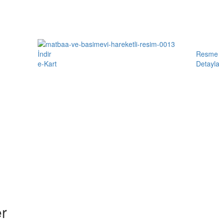
İndir
Resme 
e-Kart
Detayla
r