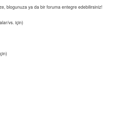
nize, blogunuza ya da bir foruma entegre edebilirsiniz!
lar/vs. için)
çin)