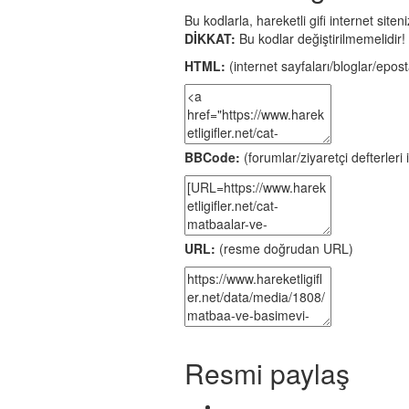
Bu kodlarla, hareketli gifi internet site
DİKKAT:
Bu kodlar değiştirilmemelidir!
HTML:
(internet sayfaları/bloglar/eposta
BBCode:
(forumlar/ziyaretçi defterleri i
URL:
(resme doğrudan URL)
Resmi paylaş