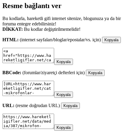
Resme bağlantı ver
Bu kodlarla, hareketli gifi internet sitenize, blogunuza ya da bir
foruma entegre edebilirsiniz!
DİKKAT:
Bu kodlar değiştirilmemelidir!
HTML:
(internet sayfaları/bloglar/epostalar/vs. için)
Kopyala
Kopyala
BBCode:
(forumlar/ziyaretçi defterleri için)
Kopyala
Kopyala
URL:
(resme doğrudan URL)
Kopyala
Kopyala