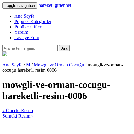
hareketligifler.net
Toggle navigation
Ana Sayfa
Popüler Kategoriler
Popüler Gifler
Yardım
Tavsiye Edin
Ara
Ana Sayfa
/
M
/
Mowgli & Orman Çocuğu
/ mowgli-ve-orman-
cocugu-hareketli-resim-0006
mowgli-ve-orman-cocugu-
hareketli-resim-0006
« Önceki Resim
Sonraki Resim »