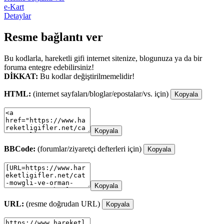
e-Kart
Detaylar
Resme bağlantı ver
Bu kodlarla, hareketli gifi internet sitenize, blogunuza ya da bir
foruma entegre edebilirsiniz!
DİKKAT:
Bu kodlar değiştirilmemelidir!
HTML:
(internet sayfaları/bloglar/epostalar/vs. için)
Kopyala
Kopyala
BBCode:
(forumlar/ziyaretçi defterleri için)
Kopyala
Kopyala
URL:
(resme doğrudan URL)
Kopyala