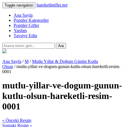
hareketligifler.net
Toggle navigation
Ana Sayfa
Popüler Kategoriler
Popüler Gifler
Yardım
Tavsiye Edin
Ara
Ana Sayfa
/
M
/
Mutlu Yıllar & Doğum Günün Kutlu
Olsun
/ mutlu-yillar-ve-dogum-gunun-kutlu-olsun-hareketli-resim-
0001
mutlu-yillar-ve-dogum-gunun-
kutlu-olsun-hareketli-resim-
0001
« Önceki Resim
Sonraki Resim »