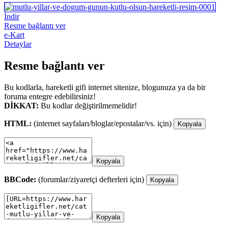
İndir
Resme bağlantı ver
e-Kart
Detaylar
Resme bağlantı ver
Bu kodlarla, hareketli gifi internet sitenize, blogunuza ya da bir
foruma entegre edebilirsiniz!
DİKKAT:
Bu kodlar değiştirilmemelidir!
HTML:
(internet sayfaları/bloglar/epostalar/vs. için)
Kopyala
Kopyala
BBCode:
(forumlar/ziyaretçi defterleri için)
Kopyala
Kopyala