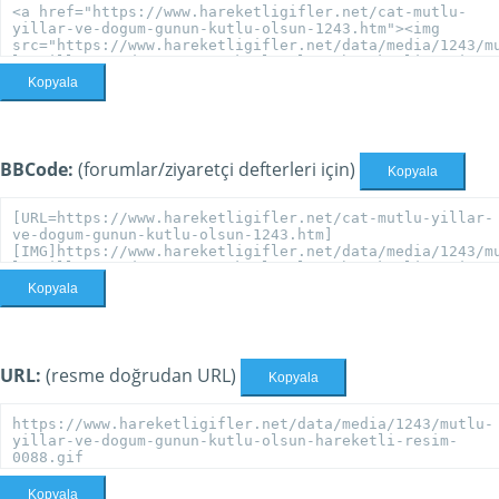
Kopyala
BBCode:
(forumlar/ziyaretçi defterleri için)
Kopyala
Kopyala
URL:
(resme doğrudan URL)
Kopyala
Kopyala