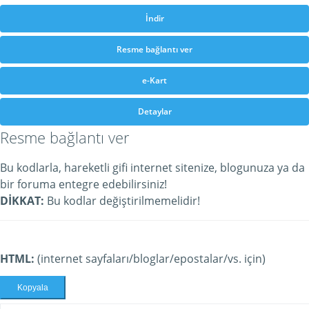
İndir
Resme bağlantı ver
e-Kart
Detaylar
Resme bağlantı ver
Bu kodlarla, hareketli gifi internet sitenize, blogunuza ya da
bir foruma entegre edebilirsiniz!
DİKKAT:
Bu kodlar değiştirilmemelidir!
HTML:
(internet sayfaları/bloglar/epostalar/vs. için)
Kopyala