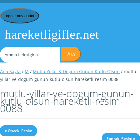
Toggle navigation
hareketligifler.net
Ara
Ana Sayfa
/
M
/
Mutlu Yıllar & Doğum Günün Kutlu Olsun
/ mutlu-
yillar-ve-dogum-gunun-kutlu-olsun-hareketli-resim-0088
mutlu-yillar-ve-dogum-gunun-
kutlu-olsun-hareketli-resim-
0088
« Önceki Resim
Sonraki Resim »