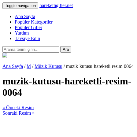
hareketligifler.net
Toggle navigation
Ana Sayfa
Popüler Kategoriler
Popüler Gifler
Yardım
Tavsiye Edin
Ara
Ana Sayfa
/
M
/
Müzik Kutusu
/ muzik-kutusu-hareketli-resim-0064
muzik-kutusu-hareketli-resim-
0064
« Önceki Resim
Sonraki Resim »