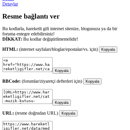
Detaylar
Resme bağlantı ver
Bu kodlarla, hareketli gifi internet sitenize, blogunuza ya da bir
foruma entegre edebilirsiniz!
DİKKAT:
Bu kodlar değiştirilmemelidir!
HTML:
(internet sayfaları/bloglar/epostalar/vs. için)
Kopyala
Kopyala
BBCode:
(forumlar/ziyaretçi defterleri için)
Kopyala
Kopyala
URL:
(resme doğrudan URL)
Kopyala