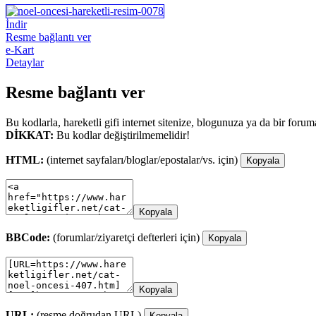
İndir
Resme bağlantı ver
e-Kart
Detaylar
Resme bağlantı ver
Bu kodlarla, hareketli gifi internet sitenize, blogunuza ya da bir forum
DİKKAT:
Bu kodlar değiştirilmemelidir!
HTML:
(internet sayfaları/bloglar/epostalar/vs. için)
Kopyala
Kopyala
BBCode:
(forumlar/ziyaretçi defterleri için)
Kopyala
Kopyala
URL:
(resme doğrudan URL)
Kopyala