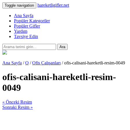
hareketligifler.net
Toggle navigation
Ana Sayfa
Popüler Kategoriler
Popüler Gifler
Yardım
Tavsiye Edin
Ara
Ana Sayfa
/
O
/
Ofis Çalışanları
/ ofis-calisani-hareketli-resim-0049
ofis-calisani-hareketli-resim-
0049
« Önceki Resim
Sonraki Resim »