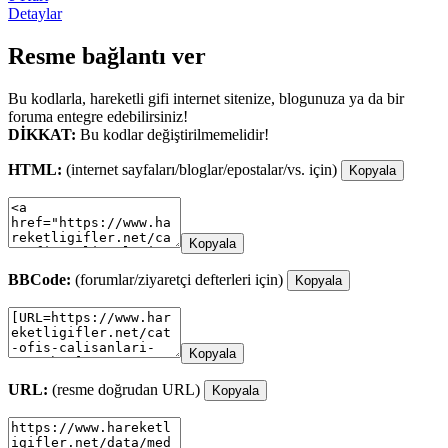
Detaylar
Resme bağlantı ver
Bu kodlarla, hareketli gifi internet sitenize, blogunuza ya da bir
foruma entegre edebilirsiniz!
DİKKAT:
Bu kodlar değiştirilmemelidir!
HTML:
(internet sayfaları/bloglar/epostalar/vs. için)
Kopyala
Kopyala
BBCode:
(forumlar/ziyaretçi defterleri için)
Kopyala
Kopyala
URL:
(resme doğrudan URL)
Kopyala