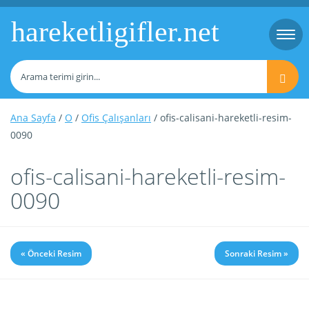
hareketligifler.net
Togg
navi
Ana Sayfa
/
O
/
Ofis Çalışanları
/ ofis-calisani-hareketli-resim-
0090
ofis-calisani-hareketli-resim-
0090
« Önceki Resim
Sonraki Resim »