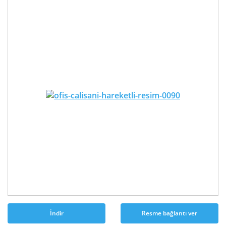
İndir
Resme bağlantı ver