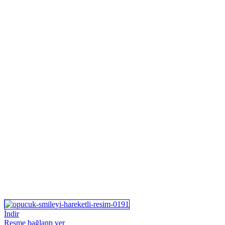
İndir
Resme bağlantı ver