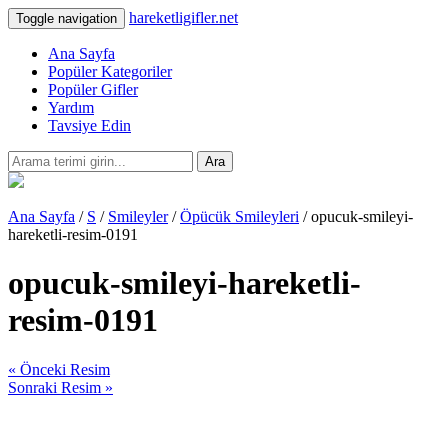
hareketligifler.net
Toggle navigation
Ana Sayfa
Popüler Kategoriler
Popüler Gifler
Yardım
Tavsiye Edin
Ara
Ana Sayfa
/
S
/
Smileyler
/
Öpücük Smileyleri
/ opucuk-smileyi-
hareketli-resim-0191
opucuk-smileyi-hareketli-
resim-0191
« Önceki Resim
Sonraki Resim »