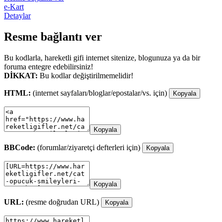
e-Kart
Detaylar
Resme bağlantı ver
Bu kodlarla, hareketli gifi internet sitenize, blogunuza ya da bir
foruma entegre edebilirsiniz!
DİKKAT:
Bu kodlar değiştirilmemelidir!
HTML:
(internet sayfaları/bloglar/epostalar/vs. için)
Kopyala
Kopyala
BBCode:
(forumlar/ziyaretçi defterleri için)
Kopyala
Kopyala
URL:
(resme doğrudan URL)
Kopyala