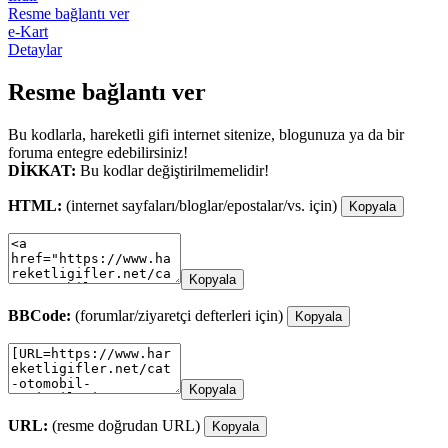
Resme bağlantı ver
e-Kart
Detaylar
Resme bağlantı ver
Bu kodlarla, hareketli gifi internet sitenize, blogunuza ya da bir
foruma entegre edebilirsiniz!
DİKKAT:
Bu kodlar değiştirilmemelidir!
HTML:
(internet sayfaları/bloglar/epostalar/vs. için)
Kopyala
Kopyala
BBCode:
(forumlar/ziyaretçi defterleri için)
Kopyala
Kopyala
URL:
(resme doğrudan URL)
Kopyala