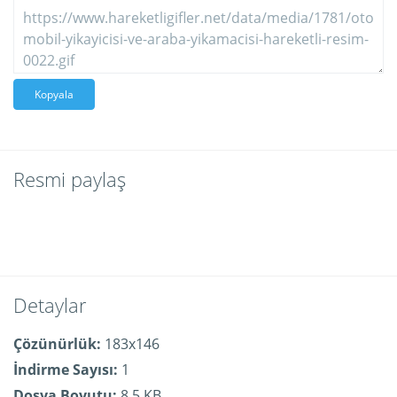
Kopyala
Resmi paylaş
Detaylar
Çözünürlük:
183x146
İndirme Sayısı:
1
Dosya Boyutu:
8.5 KB