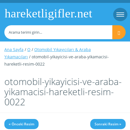
hareketligifler.net
Togg
navi
Ana Sayfa
/
O
/
Otomobil Yıkayıcıları & Araba
Yıkamacıları
/ otomobil-yikayicisi-ve-araba-yikamacisi-
hareketli-resim-0022
otomobil-yikayicisi-ve-araba-
yikamacisi-hareketli-resim-
0022
« Önceki Resim
Sonraki Resim »