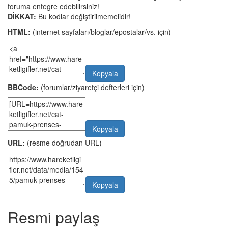
foruma entegre edebilirsiniz!
DİKKAT:
Bu kodlar değiştirilmemelidir!
HTML:
(internet sayfaları/bloglar/epostalar/vs. için)
Kopyala
BBCode:
(forumlar/ziyaretçi defterleri için)
Kopyala
URL:
(resme doğrudan URL)
Kopyala
Resmi paylaş