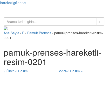
hareketligifler.net
Toggl
naviga
Ana Sayfa
/
P
/
Pamuk Prenses
/ pamuk-prenses-hareketli-resim-
0201
pamuk-prenses-hareketli-
resim-0201
« Önceki Resim
Sonraki Resim »