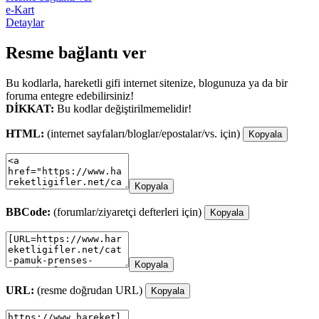
e-Kart
Detaylar
Resme bağlantı ver
Bu kodlarla, hareketli gifi internet sitenize, blogunuza ya da bir
foruma entegre edebilirsiniz!
DİKKAT:
Bu kodlar değiştirilmemelidir!
HTML:
(internet sayfaları/bloglar/epostalar/vs. için)
Kopyala
Kopyala
BBCode:
(forumlar/ziyaretçi defterleri için)
Kopyala
Kopyala
URL:
(resme doğrudan URL)
Kopyala