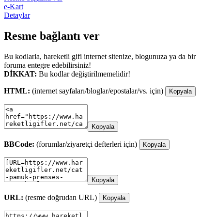
e-Kart
Detaylar
Resme bağlantı ver
Bu kodlarla, hareketli gifi internet sitenize, blogunuza ya da bir
foruma entegre edebilirsiniz!
DİKKAT:
Bu kodlar değiştirilmemelidir!
HTML:
(internet sayfaları/bloglar/epostalar/vs. için)
Kopyala
Kopyala
BBCode:
(forumlar/ziyaretçi defterleri için)
Kopyala
Kopyala
URL:
(resme doğrudan URL)
Kopyala