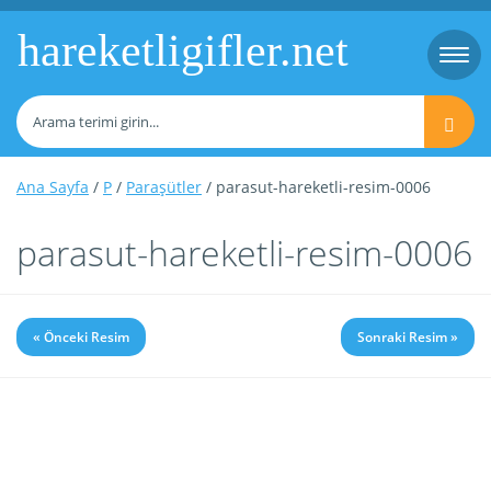
hareketligifler.net
Togg
navi
Ana Sayfa
/
P
/
Paraşütler
/ parasut-hareketli-resim-0006
parasut-hareketli-resim-0006
« Önceki Resim
Sonraki Resim »