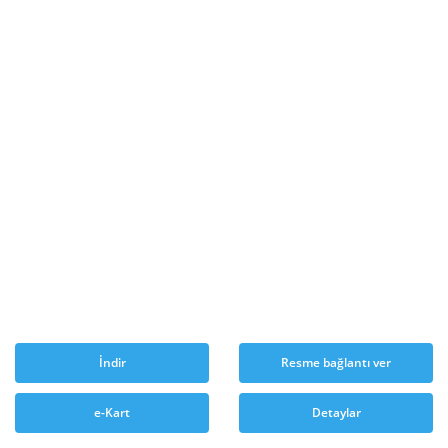
İndir
Resme bağlantı ver
e-Kart
Detaylar