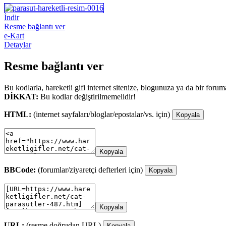
İndir
Resme bağlantı ver
e-Kart
Detaylar
Resme bağlantı ver
Bu kodlarla, hareketli gifi internet sitenize, blogunuza ya da bir forum
DİKKAT:
Bu kodlar değiştirilmemelidir!
HTML:
(internet sayfaları/bloglar/epostalar/vs. için)
Kopyala
Kopyala
BBCode:
(forumlar/ziyaretçi defterleri için)
Kopyala
Kopyala
URL:
(resme doğrudan URL)
Kopyala