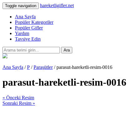
hareketligifler.net
Toggle navigation
Ana Sayfa
Popüler Kategoriler
Popüler Gifler
Yardım
Tavsiye Edin
Ara
Ana Sayfa
/
P
/
Paraşütler
/ parasut-hareketli-resim-0016
parasut-hareketli-resim-0016
« Önceki Resim
Sonraki Resim »