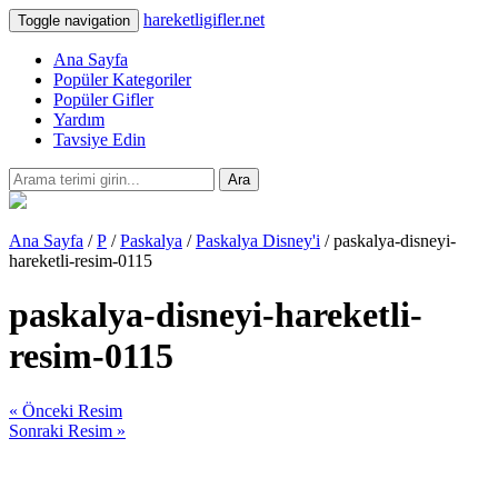
hareketligifler.net
Toggle navigation
Ana Sayfa
Popüler Kategoriler
Popüler Gifler
Yardım
Tavsiye Edin
Ara
Ana Sayfa
/
P
/
Paskalya
/
Paskalya Disney'i
/ paskalya-disneyi-
hareketli-resim-0115
paskalya-disneyi-hareketli-
resim-0115
« Önceki Resim
Sonraki Resim »