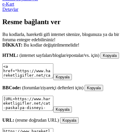
e-Kart
Detaylar
Resme bağlantı ver
Bu kodlarla, hareketli gifi internet sitenize, blogunuza ya da bir
foruma entegre edebilirsiniz!
DİKKAT:
Bu kodlar değiştirilmemelidir!
HTML:
(internet sayfaları/bloglar/epostalar/vs. için)
Kopyala
Kopyala
BBCode:
(forumlar/ziyaretçi defterleri için)
Kopyala
Kopyala
URL:
(resme doğrudan URL)
Kopyala