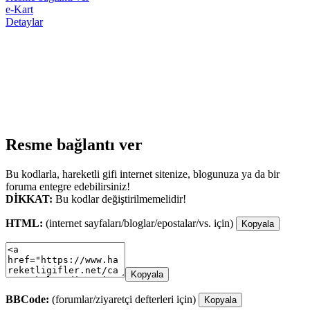
e-Kart
Detaylar
Resme bağlantı ver
Bu kodlarla, hareketli gifi internet sitenize, blogunuza ya da bir
foruma entegre edebilirsiniz!
DİKKAT:
Bu kodlar değiştirilmemelidir!
HTML:
(internet sayfaları/bloglar/epostalar/vs. için)
Kopyala
Kopyala
BBCode:
(forumlar/ziyaretçi defterleri için)
Kopyala