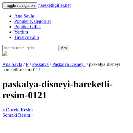
hareketligifler.net
Toggle navigation
Ana Sayfa
Popüler Kategoriler
Popüler Gifler
Yardım
Tavsiye Edin
Ara
Ana Sayfa
/
P
/
Paskalya
/
Paskalya Disney'i
/ paskalya-disneyi-
hareketli-resim-0121
paskalya-disneyi-hareketli-
resim-0121
« Önceki Resim
Sonraki Resim »