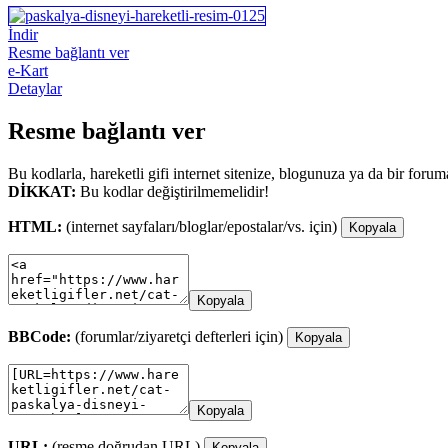
İndir
Resme bağlantı ver
e-Kart
Detaylar
Resme bağlantı ver
Bu kodlarla, hareketli gifi internet sitenize, blogunuza ya da bir forum
DİKKAT:
Bu kodlar değiştirilmemelidir!
HTML:
(internet sayfaları/bloglar/epostalar/vs. için)
Kopyala
Kopyala
BBCode:
(forumlar/ziyaretçi defterleri için)
Kopyala
Kopyala
URL:
(resme doğrudan URL)
Kopyala