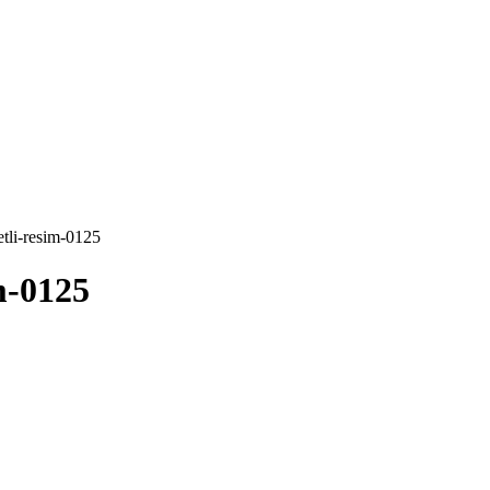
etli-resim-0125
m-0125