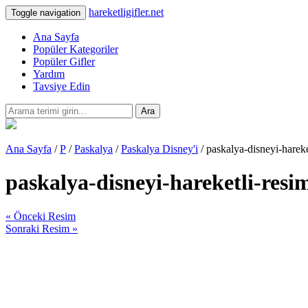
hareketligifler.net
Toggle navigation
Ana Sayfa
Popüler Kategoriler
Popüler Gifler
Yardım
Tavsiye Edin
Ara
Ana Sayfa
/
P
/
Paskalya
/
Paskalya Disney'i
/ paskalya-disneyi-harek
paskalya-disneyi-hareketli-resi
« Önceki Resim
Sonraki Resim »