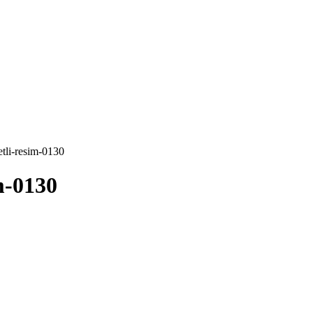
etli-resim-0130
m-0130