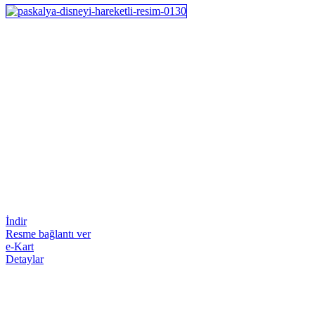
İndir
Resme bağlantı ver
e-Kart
Detaylar