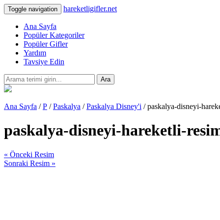
hareketligifler.net
Toggle navigation
Ana Sayfa
Popüler Kategoriler
Popüler Gifler
Yardım
Tavsiye Edin
Ara
Ana Sayfa
/
P
/
Paskalya
/
Paskalya Disney'i
/ paskalya-disneyi-harek
paskalya-disneyi-hareketli-resi
« Önceki Resim
Sonraki Resim »