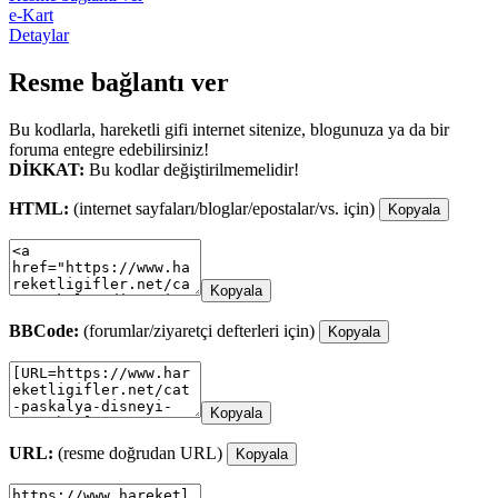
e-Kart
Detaylar
Resme bağlantı ver
Bu kodlarla, hareketli gifi internet sitenize, blogunuza ya da bir
foruma entegre edebilirsiniz!
DİKKAT:
Bu kodlar değiştirilmemelidir!
HTML:
(internet sayfaları/bloglar/epostalar/vs. için)
Kopyala
Kopyala
BBCode:
(forumlar/ziyaretçi defterleri için)
Kopyala
Kopyala
URL:
(resme doğrudan URL)
Kopyala