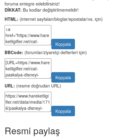
foruma entegre edebilirsiniz!
DİKKAT:
Bu kodlar değiştirilmemelidir!
HTML:
(internet sayfaları/bloglar/epostalar/vs. için)
Kopyala
BBCode:
(forumlar/ziyaretçi defterleri için)
Kopyala
URL:
(resme doğrudan URL)
Kopyala
Resmi paylaş