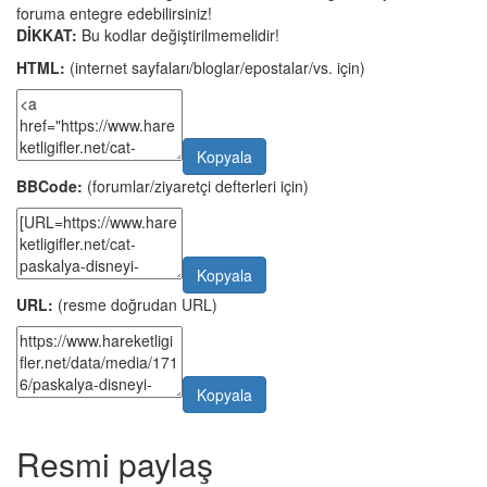
foruma entegre edebilirsiniz!
DİKKAT:
Bu kodlar değiştirilmemelidir!
HTML:
(internet sayfaları/bloglar/epostalar/vs. için)
Kopyala
BBCode:
(forumlar/ziyaretçi defterleri için)
Kopyala
URL:
(resme doğrudan URL)
Kopyala
Resmi paylaş