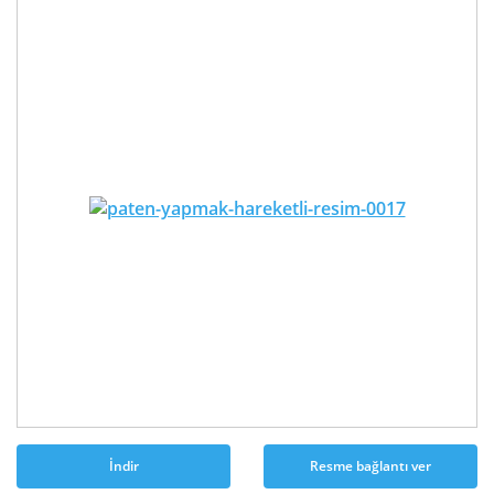
İndir
Resme bağlantı ver