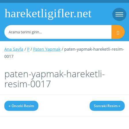
hareketligifler.net
Togg
navi
Ana Sayfa
/
P
/
Paten Yapmak
/ paten-yapmak-hareketli-resim-
0017
paten-yapmak-hareketli-
resim-0017
« Önceki Resim
Sonraki Resim »