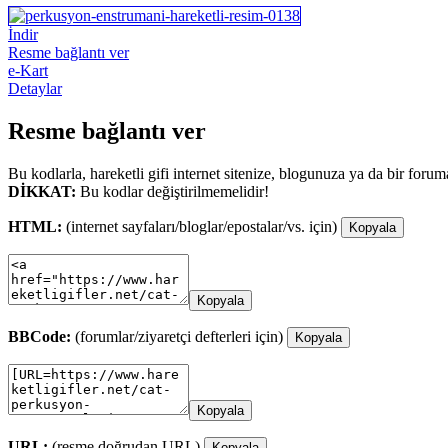
İndir
Resme bağlantı ver
e-Kart
Detaylar
Resme bağlantı ver
Bu kodlarla, hareketli gifi internet sitenize, blogunuza ya da bir forum
DİKKAT:
Bu kodlar değiştirilmemelidir!
HTML:
(internet sayfaları/bloglar/epostalar/vs. için)
Kopyala
Kopyala
BBCode:
(forumlar/ziyaretçi defterleri için)
Kopyala
Kopyala
URL:
(resme doğrudan URL)
Kopyala