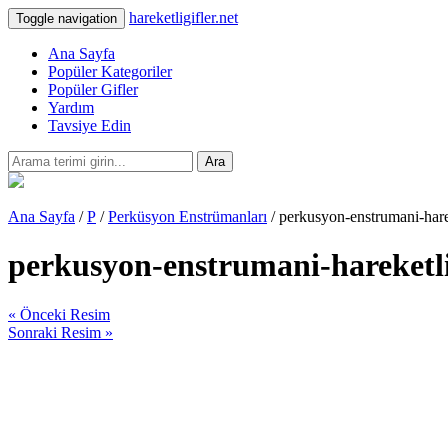
hareketligifler.net
Toggle navigation
Ana Sayfa
Popüler Kategoriler
Popüler Gifler
Yardım
Tavsiye Edin
Ara
Ana Sayfa
/
P
/
Perküsyon Enstrümanları
/ perkusyon-enstrumani-hare
perkusyon-enstrumani-hareketl
« Önceki Resim
Sonraki Resim »