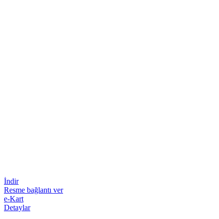
İndir
Resme bağlantı ver
e-Kart
Detaylar