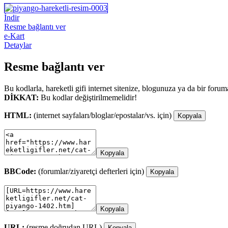
İndir
Resme bağlantı ver
e-Kart
Detaylar
Resme bağlantı ver
Bu kodlarla, hareketli gifi internet sitenize, blogunuza ya da bir forum
DİKKAT:
Bu kodlar değiştirilmemelidir!
HTML:
(internet sayfaları/bloglar/epostalar/vs. için)
Kopyala
Kopyala
BBCode:
(forumlar/ziyaretçi defterleri için)
Kopyala
Kopyala
URL:
(resme doğrudan URL)
Kopyala