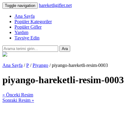
hareketligifler.net
Toggle navigation
Ana Sayfa
Popüler Kategoriler
Popüler Gifler
Yardım
Tavsiye Edin
Ara
Ana Sayfa
/
P
/
Piyango
/ piyango-hareketli-resim-0003
piyango-hareketli-resim-0003
« Önceki Resim
Sonraki Resim »