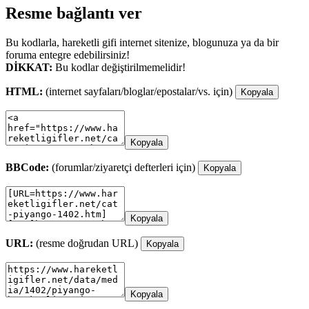
Resme bağlantı ver
Bu kodlarla, hareketli gifi internet sitenize, blogunuza ya da bir
foruma entegre edebilirsiniz!
DİKKAT:
Bu kodlar değiştirilmemelidir!
HTML:
(internet sayfaları/bloglar/epostalar/vs. için)
Kopyala
Kopyala
BBCode:
(forumlar/ziyaretçi defterleri için)
Kopyala
Kopyala
URL:
(resme doğrudan URL)
Kopyala
Kopyala