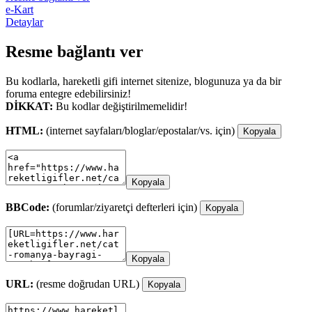
e-Kart
Detaylar
Resme bağlantı ver
Bu kodlarla, hareketli gifi internet sitenize, blogunuza ya da bir
foruma entegre edebilirsiniz!
DİKKAT:
Bu kodlar değiştirilmemelidir!
HTML:
(internet sayfaları/bloglar/epostalar/vs. için)
Kopyala
Kopyala
BBCode:
(forumlar/ziyaretçi defterleri için)
Kopyala
Kopyala
URL:
(resme doğrudan URL)
Kopyala