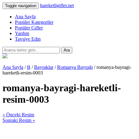
hareketligifler.net
Toggle navigation
Ana Sayfa
Popüler Kategoriler
Popüler Gifler
Yardım
Tavsiye Edin
Ara
Ana Sayfa
/
B
/
Bayraklar
/
Romanya Bayrağı
/ romanya-bayragi-
hareketli-resim-0003
romanya-bayragi-hareketli-
resim-0003
« Önceki Resim
Sonraki Resim »