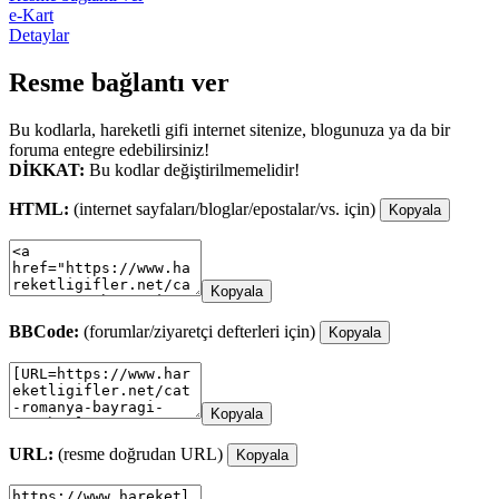
e-Kart
Detaylar
Resme bağlantı ver
Bu kodlarla, hareketli gifi internet sitenize, blogunuza ya da bir
foruma entegre edebilirsiniz!
DİKKAT:
Bu kodlar değiştirilmemelidir!
HTML:
(internet sayfaları/bloglar/epostalar/vs. için)
Kopyala
Kopyala
BBCode:
(forumlar/ziyaretçi defterleri için)
Kopyala
Kopyala
URL:
(resme doğrudan URL)
Kopyala