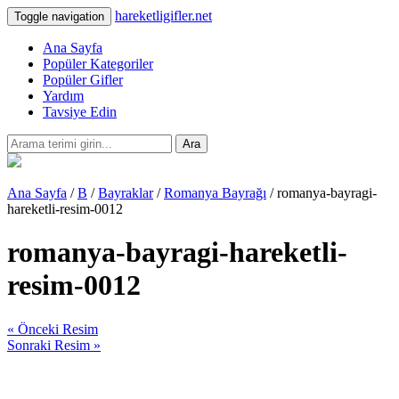
hareketligifler.net
Toggle navigation
Ana Sayfa
Popüler Kategoriler
Popüler Gifler
Yardım
Tavsiye Edin
Ara
Ana Sayfa
/
B
/
Bayraklar
/
Romanya Bayrağı
/ romanya-bayragi-
hareketli-resim-0012
romanya-bayragi-hareketli-
resim-0012
« Önceki Resim
Sonraki Resim »