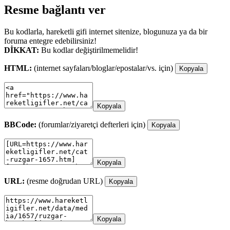
Resme bağlantı ver
Bu kodlarla, hareketli gifi internet sitenize, blogunuza ya da bir
foruma entegre edebilirsiniz!
DİKKAT:
Bu kodlar değiştirilmemelidir!
HTML:
(internet sayfaları/bloglar/epostalar/vs. için)
Kopyala
Kopyala
BBCode:
(forumlar/ziyaretçi defterleri için)
Kopyala
Kopyala
URL:
(resme doğrudan URL)
Kopyala
Kopyala