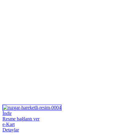
İndir
Resme bağlantı ver
e-Kart
Detaylar