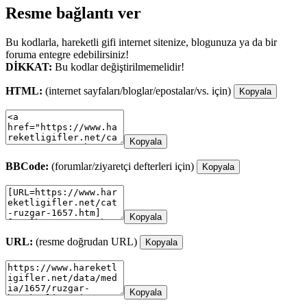
Resme bağlantı ver
Bu kodlarla, hareketli gifi internet sitenize, blogunuza ya da bir
foruma entegre edebilirsiniz!
DİKKAT:
Bu kodlar değiştirilmemelidir!
HTML:
(internet sayfaları/bloglar/epostalar/vs. için)
Kopyala
Kopyala
BBCode:
(forumlar/ziyaretçi defterleri için)
Kopyala
Kopyala
URL:
(resme doğrudan URL)
Kopyala
Kopyala