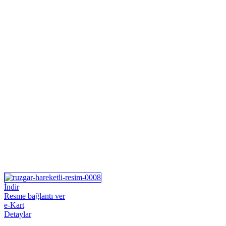
İndir
Resme bağlantı ver
e-Kart
Detaylar