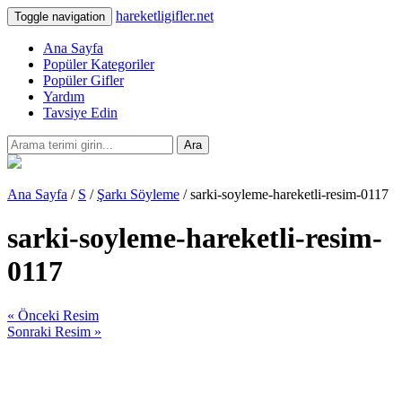
hareketligifler.net
Toggle navigation
Ana Sayfa
Popüler Kategoriler
Popüler Gifler
Yardım
Tavsiye Edin
Ara
Ana Sayfa
/
S
/
Şarkı Söyleme
/ sarki-soyleme-hareketli-resim-0117
sarki-soyleme-hareketli-resim-
0117
« Önceki Resim
Sonraki Resim »