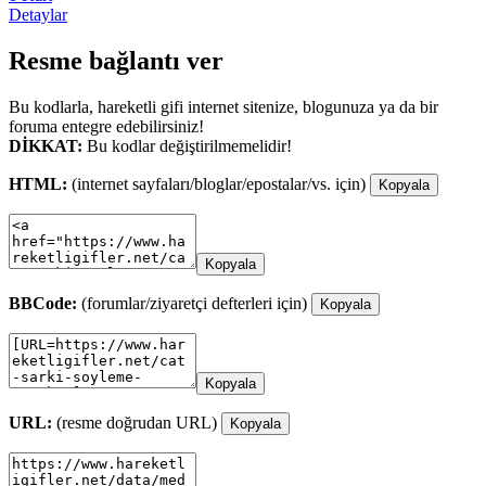
Detaylar
Resme bağlantı ver
Bu kodlarla, hareketli gifi internet sitenize, blogunuza ya da bir
foruma entegre edebilirsiniz!
DİKKAT:
Bu kodlar değiştirilmemelidir!
HTML:
(internet sayfaları/bloglar/epostalar/vs. için)
Kopyala
Kopyala
BBCode:
(forumlar/ziyaretçi defterleri için)
Kopyala
Kopyala
URL:
(resme doğrudan URL)
Kopyala