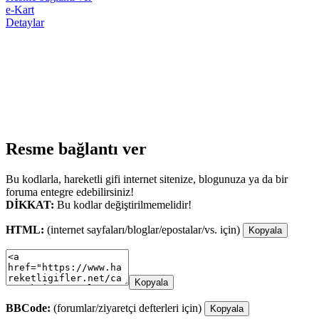
e-Kart
Detaylar
Resme bağlantı ver
Bu kodlarla, hareketli gifi internet sitenize, blogunuza ya da bir
foruma entegre edebilirsiniz!
DİKKAT:
Bu kodlar değiştirilmemelidir!
HTML:
(internet sayfaları/bloglar/epostalar/vs. için)
Kopyala
Kopyala
BBCode:
(forumlar/ziyaretçi defterleri için)
Kopyala