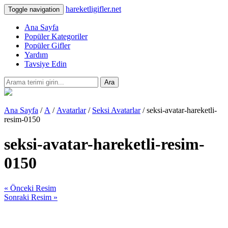
hareketligifler.net
Toggle navigation
Ana Sayfa
Popüler Kategoriler
Popüler Gifler
Yardım
Tavsiye Edin
Ara
Ana Sayfa
/
A
/
Avatarlar
/
Seksi Avatarlar
/ seksi-avatar-hareketli-
resim-0150
seksi-avatar-hareketli-resim-
0150
« Önceki Resim
Sonraki Resim »