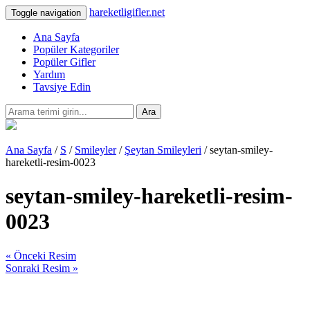
hareketligifler.net
Toggle navigation
Ana Sayfa
Popüler Kategoriler
Popüler Gifler
Yardım
Tavsiye Edin
Ara
Ana Sayfa
/
S
/
Smileyler
/
Şeytan Smileyleri
/ seytan-smiley-
hareketli-resim-0023
seytan-smiley-hareketli-resim-
0023
« Önceki Resim
Sonraki Resim »