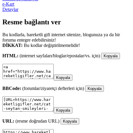
e-Kart
Detaylar
Resme bağlantı ver
Bu kodlarla, hareketli gifi internet sitenize, blogunuza ya da bir
foruma entegre edebilirsiniz!
DİKKAT:
Bu kodlar değiştirilmemelidir!
HTML:
(internet sayfaları/bloglar/epostalar/vs. için)
Kopyala
Kopyala
BBCode:
(forumlar/ziyaretçi defterleri için)
Kopyala
Kopyala
URL:
(resme doğrudan URL)
Kopyala