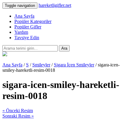
hareketligifler.net
Toggle navigation
Ana Sayfa
Popüler Kategoriler
Popüler Gifler
Yardım
Tavsiye Edin
Ara
Ana Sayfa
/
S
/
Smileyler
/
Sigara İçen Smileyler
/ sigara-icen-
smiley-hareketli-resim-0018
sigara-icen-smiley-hareketli-
resim-0018
« Önceki Resim
Sonraki Resim »