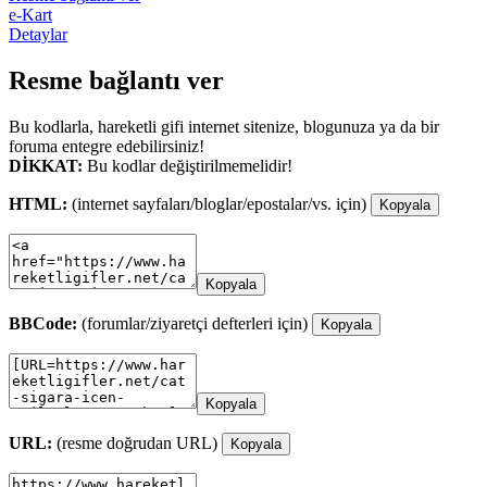
e-Kart
Detaylar
Resme bağlantı ver
Bu kodlarla, hareketli gifi internet sitenize, blogunuza ya da bir
foruma entegre edebilirsiniz!
DİKKAT:
Bu kodlar değiştirilmemelidir!
HTML:
(internet sayfaları/bloglar/epostalar/vs. için)
Kopyala
Kopyala
BBCode:
(forumlar/ziyaretçi defterleri için)
Kopyala
Kopyala
URL:
(resme doğrudan URL)
Kopyala