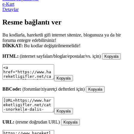
e-Kart
Detaylar
Resme bağlantı ver
Bu kodlarla, hareketli gifi internet sitenize, blogunuza ya da bir
foruma entegre edebilirsiniz!
DİKKAT:
Bu kodlar değiştirilmemelidir!
HTML:
(internet sayfaları/bloglar/epostalar/vs. için)
Kopyala
Kopyala
BBCode:
(forumlar/ziyaretçi defterleri için)
Kopyala
Kopyala
URL:
(resme doğrudan URL)
Kopyala