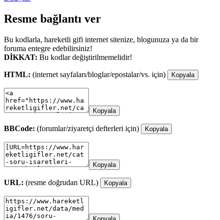
Resme bağlantı ver
Bu kodlarla, hareketli gifi internet sitenize, blogunuza ya da bir
foruma entegre edebilirsiniz!
DİKKAT:
Bu kodlar değiştirilmemelidir!
HTML:
(internet sayfaları/bloglar/epostalar/vs. için)
Kopyala
Kopyala
BBCode:
(forumlar/ziyaretçi defterleri için)
Kopyala
Kopyala
URL:
(resme doğrudan URL)
Kopyala
Kopyala