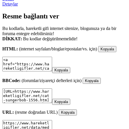
Detaylar
Resme bağlantı ver
Bu kodlarla, hareketli gifi internet sitenize, blogunuza ya da bir
foruma entegre edebilirsiniz!
DİKKAT:
Bu kodlar değiştirilmemelidir!
HTML:
(internet sayfaları/bloglar/epostalar/vs. için)
Kopyala
Kopyala
BBCode:
(forumlar/ziyaretçi defterleri için)
Kopyala
Kopyala
URL:
(resme doğrudan URL)
Kopyala