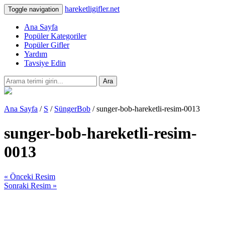
hareketligifler.net
Toggle navigation
Ana Sayfa
Popüler Kategoriler
Popüler Gifler
Yardım
Tavsiye Edin
Ara
Ana Sayfa
/
S
/
SüngerBob
/ sunger-bob-hareketli-resim-0013
sunger-bob-hareketli-resim-
0013
« Önceki Resim
Sonraki Resim »