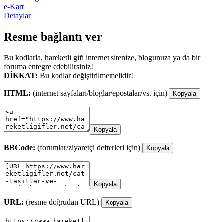
e-Kart
Detaylar
Resme bağlantı ver
Bu kodlarla, hareketli gifi internet sitenize, blogunuza ya da bir
foruma entegre edebilirsiniz!
DİKKAT:
Bu kodlar değiştirilmemelidir!
HTML:
(internet sayfaları/bloglar/epostalar/vs. için)
Kopyala
Kopyala
BBCode:
(forumlar/ziyaretçi defterleri için)
Kopyala
Kopyala
URL:
(resme doğrudan URL)
Kopyala