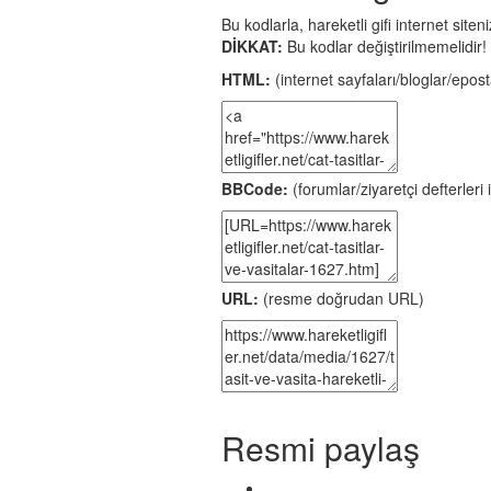
Bu kodlarla, hareketli gifi internet site
DİKKAT:
Bu kodlar değiştirilmemelidir!
HTML:
(internet sayfaları/bloglar/eposta
BBCode:
(forumlar/ziyaretçi defterleri i
URL:
(resme doğrudan URL)
Resmi paylaş