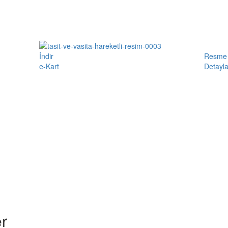
İndir
Resme 
e-Kart
Detayla
r