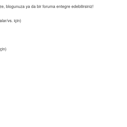
nize, blogunuza ya da bir foruma entegre edebilirsiniz!
lar/vs. için)
çin)