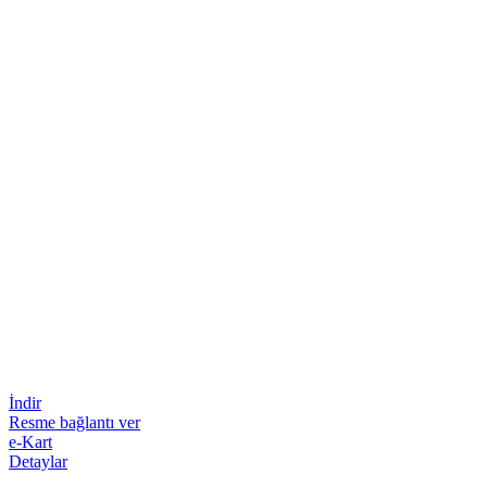
İndir
Resme bağlantı ver
e-Kart
Detaylar