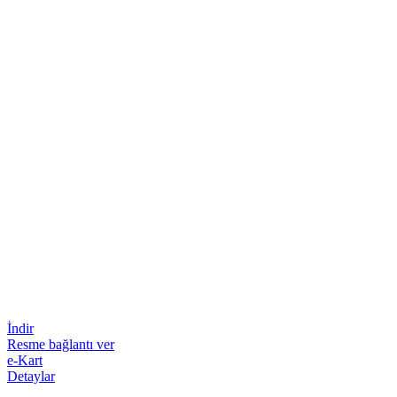
İndir
Resme bağlantı ver
e-Kart
Detaylar