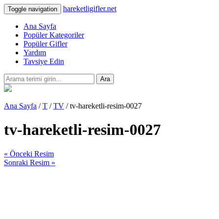
hareketligifler.net
Toggle navigation
Ana Sayfa
Popüler Kategoriler
Popüler Gifler
Yardım
Tavsiye Edin
Ara
Ana Sayfa
/
T
/
TV
/ tv-hareketli-resim-0027
tv-hareketli-resim-0027
« Önceki Resim
Sonraki Resim »