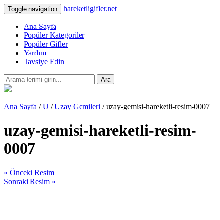
hareketligifler.net
Toggle navigation
Ana Sayfa
Popüler Kategoriler
Popüler Gifler
Yardım
Tavsiye Edin
Ara
Ana Sayfa
/
U
/
Uzay Gemileri
/ uzay-gemisi-hareketli-resim-0007
uzay-gemisi-hareketli-resim-
0007
« Önceki Resim
Sonraki Resim »