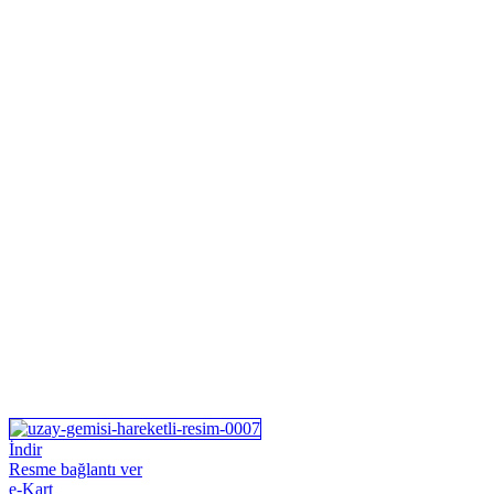
İndir
Resme bağlantı ver
e-Kart