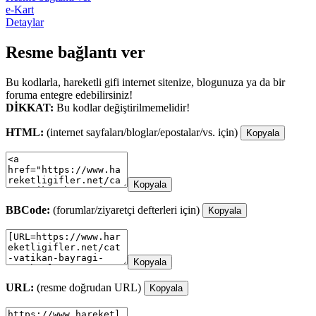
e-Kart
Detaylar
Resme bağlantı ver
Bu kodlarla, hareketli gifi internet sitenize, blogunuza ya da bir
foruma entegre edebilirsiniz!
DİKKAT:
Bu kodlar değiştirilmemelidir!
HTML:
(internet sayfaları/bloglar/epostalar/vs. için)
Kopyala
Kopyala
BBCode:
(forumlar/ziyaretçi defterleri için)
Kopyala
Kopyala
URL:
(resme doğrudan URL)
Kopyala