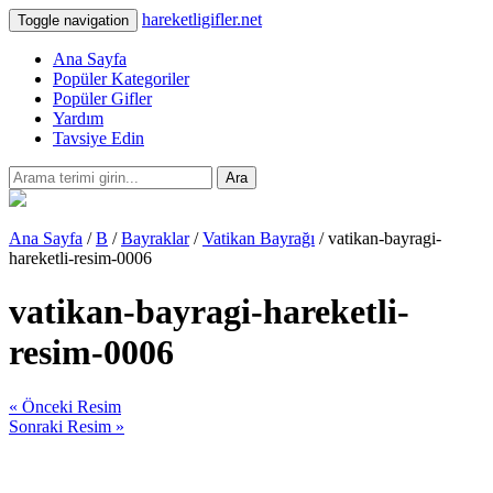
hareketligifler.net
Toggle navigation
Ana Sayfa
Popüler Kategoriler
Popüler Gifler
Yardım
Tavsiye Edin
Ara
Ana Sayfa
/
B
/
Bayraklar
/
Vatikan Bayrağı
/ vatikan-bayragi-
hareketli-resim-0006
vatikan-bayragi-hareketli-
resim-0006
« Önceki Resim
Sonraki Resim »