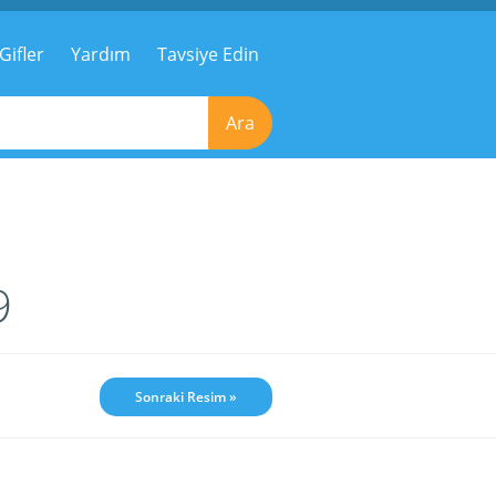
Gifler
Yardım
Tavsiye Edin
Ara
9
Sonraki Resim »