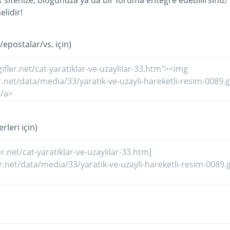
et sitenize, blogunuza ya da bir foruma entegre edebilirsiniz!
lidir!
/epostalar/vs. için)
rleri için)