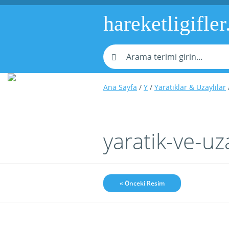
hareketligifler
Ana Sayfa
/
Y
/
Yaratıklar & Uzaylılar
yaratik-ve-uz
« Önceki Resim