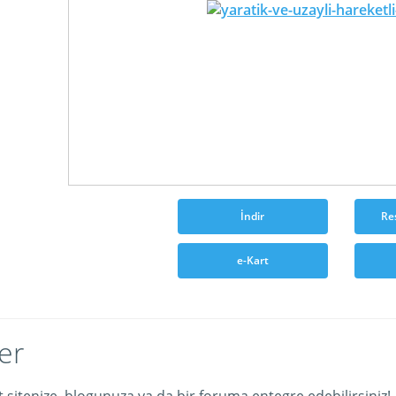
İndir
Re
e-Kart
er