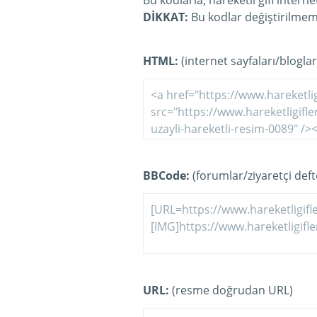
Bu kodlarla, hareketli gifi intern
DİKKAT:
Bu kodlar değiştirilmeme
HTML:
(internet sayfaları/bloglar
BBCode:
(forumlar/ziyaretçi defte
URL:
(resme doğrudan URL)