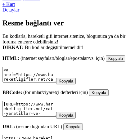
e-Kart
Detaylar
Resme bağlantı ver
Bu kodlarla, hareketli gifi internet sitenize, blogunuza ya da bir
foruma entegre edebilirsiniz!
DİKKAT:
Bu kodlar değiştirilmemelidir!
HTML:
(internet sayfaları/bloglar/epostalar/vs. için)
Kopyala
Kopyala
BBCode:
(forumlar/ziyaretçi defterleri için)
Kopyala
Kopyala
URL:
(resme doğrudan URL)
Kopyala