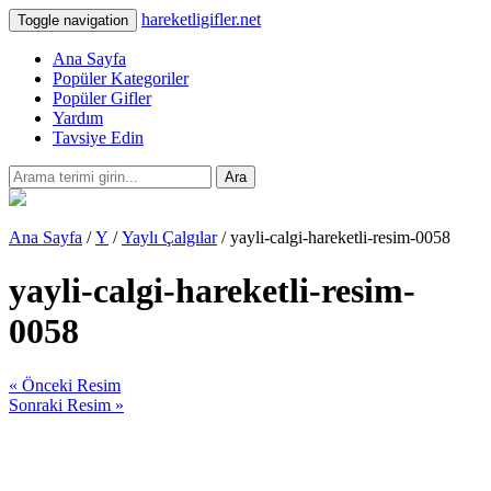
hareketligifler.net
Toggle navigation
Ana Sayfa
Popüler Kategoriler
Popüler Gifler
Yardım
Tavsiye Edin
Ara
Ana Sayfa
/
Y
/
Yaylı Çalgılar
/ yayli-calgi-hareketli-resim-0058
yayli-calgi-hareketli-resim-
0058
« Önceki Resim
Sonraki Resim »