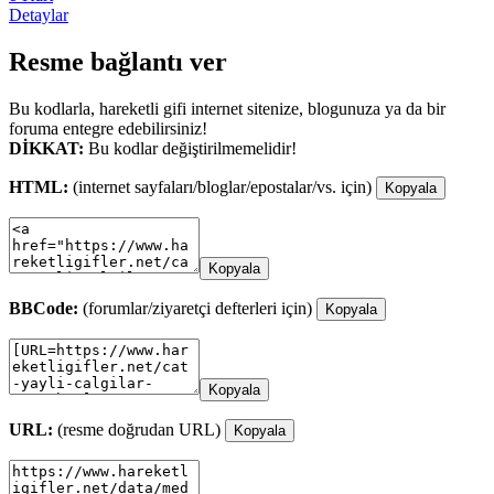
Detaylar
Resme bağlantı ver
Bu kodlarla, hareketli gifi internet sitenize, blogunuza ya da bir
foruma entegre edebilirsiniz!
DİKKAT:
Bu kodlar değiştirilmemelidir!
HTML:
(internet sayfaları/bloglar/epostalar/vs. için)
Kopyala
Kopyala
BBCode:
(forumlar/ziyaretçi defterleri için)
Kopyala
Kopyala
URL:
(resme doğrudan URL)
Kopyala